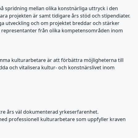
 spridning mellan olika konstnärliga uttryck i den
ara projekten är samt tidigare års stöd och stipendiater.
iga utveckling och om projektet breddar och stärker
v representanter från olika kompetensområden inom
a kulturarbetare är att förbättra möjligheterna till
dda och vitalisera kultur- och konstnärslivet inom
tre års väl dokumenterad yrkeserfarenhet.
med professionell kulturarbetare som uppfyller kraven