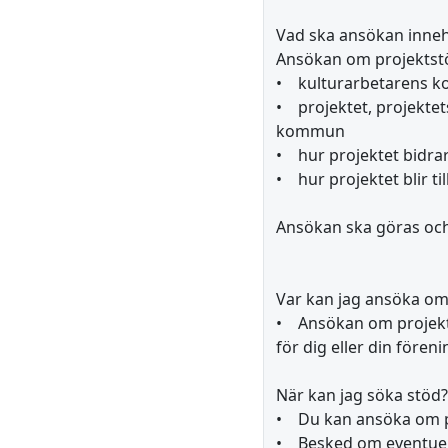
Vad ska ansökan inneh
Ansökan om projektstö
• kulturarbetarens ko
• projektet, projektets
kommun
• hur projektet bidrar
• hur projektet blir ti
Ansökan ska göras och
Var kan jag ansöka om
• Ansökan om projekts
för dig eller din före
När kan jag söka stöd?
• Du kan ansöka om pr
• Besked om eventuellt