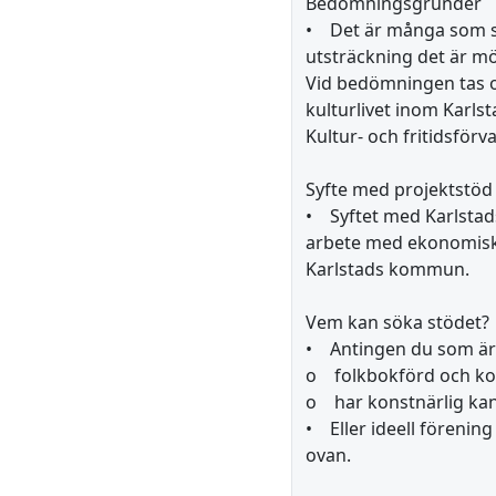
Bedömningsgrunder
• Det är många som sök
utsträckning det är möj
Vid bedömningen tas oc
kulturlivet inom Kar
Kultur- och fritidsförv
Syfte med projektstöd
• Syftet med Karlstads
arbete med ekonomisk t
Karlstads kommun.
Vem kan söka stödet?
• Antingen du som är 
o folkbokförd och ko
o har konstnärlig kan
• Eller ideell förenin
ovan.