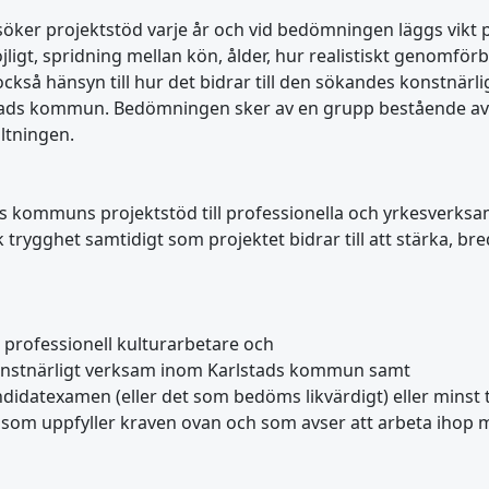
er projektstöd varje år och vid bedömningen läggs vikt på
ligt, spridning mellan kön, ålder, hur realistiskt genomförb
kså hänsyn till hur det bidrar till den sökandes konstnärl
lstads kommun. Bedömningen sker av en grupp bestående a
altningen.
 kommuns projektstöd till professionella och yrkesverksamm
rygghet samtidigt som projektet bidrar till att stärka, bre
professionell kulturarbetare och
nstnärligt verksam inom Karlstads kommun samt
didatexamen (eller det som bedöms likvärdigt) eller minst 
g som uppfyller kraven ovan och som avser att arbeta ihop 