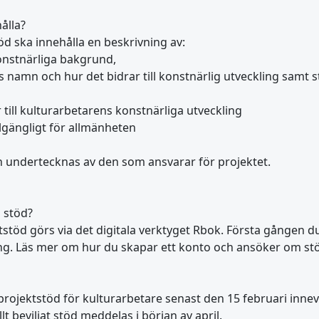
ålla?
d ska innehålla en beskrivning av:
nstnärliga bakgrund,
 namn och hur det bidrar till konstnärlig utveckling samt stä
 till kulturarbetarens konstnärliga utveckling
llgängligt för allmänheten
 undertecknas av den som ansvarar för projektet.
 stöd?
töd görs via det digitala verktyget Rbok. Första gången 
ning. Läs mer om hur du skapar ett konto och ansöker om st
ojektstöd för kulturarbetare senast den 15 februari innev
 beviljat stöd meddelas i början av april.